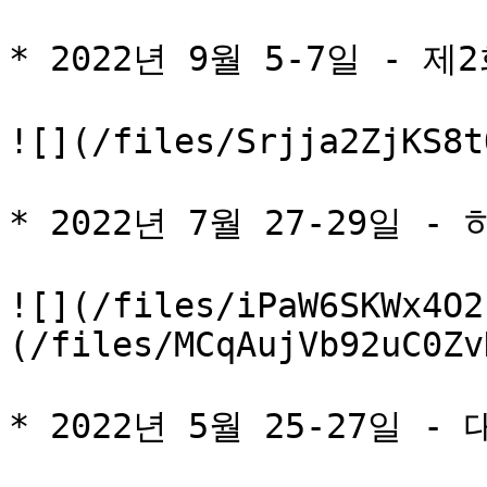
* 2022년 9월 5-7일 - 제
![](/files/Srjja2ZjKS8t
* 2022년 7월 27-29일 -
![](/files/iPaW6SKWx4O2
(/files/MCqAujVb92uC0Zv
* 2022년 5월 25-27일 