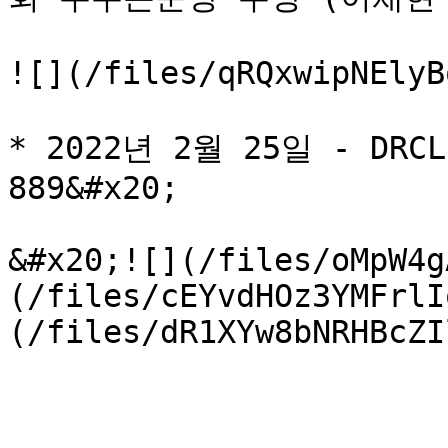
![](/files/qRQxwipNElyB
* 2022년 2월 25일 - DRCL
889&#x20;

&#x20;![](/files/oMpW4g
(/files/cEYvdHOz3YMFrlI