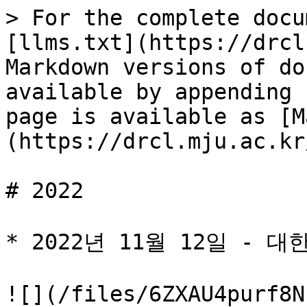
> For the complete docu
[llms.txt](https://drcl
Markdown versions of do
available by appending 
page is available as [M
(https://drcl.mju.ac.kr
# 2022

* 2022년 11월 12일 - 
![](/files/6ZXAU4purf8N