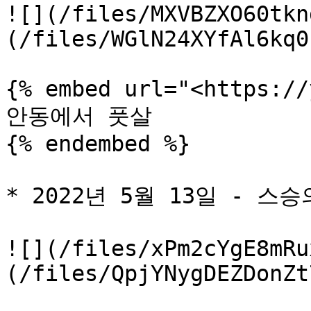
![](/files/MXVBZXO60tkn
(/files/WGlN24XYfAl6kq0
{% embed url="<https://
안동에서 풋살

{% endembed %}

* 2022년 5월 13일 - 스승
![](/files/xPm2cYgE8mRu
(/files/QpjYNygDEZDonZt