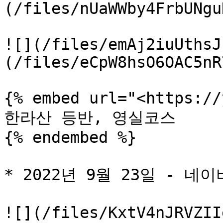
(/files/nUaWWby4FrbUNgu
![](/files/emAj2iuUthsJ
(/files/eCpW8hsO6OAC5nR
{% embed url="<https://
한라산 등반, 영실코스

{% endembed %}

* 2022년 9월 23일 - 네
![](/files/KxtV4nJRVZII